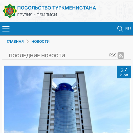
ПОСОЛЬСТВО ТУРКМЕНИСТАНА
ГРУЗИЯ - ТБИЛИСИ
RU
ГЛАВНАЯ
НОВОСТИ
ГЛАВНАЯ
ПОСЛЕДНИЕ НОВОСТИ
RSS
НОВОСТИ
27
Июл
ТУРКМЕНИСТАН
КОНСУЛЬСКИЕ УСЛУГИ
МИД
КОНТАКТНЫЕ ДАННЫЕ