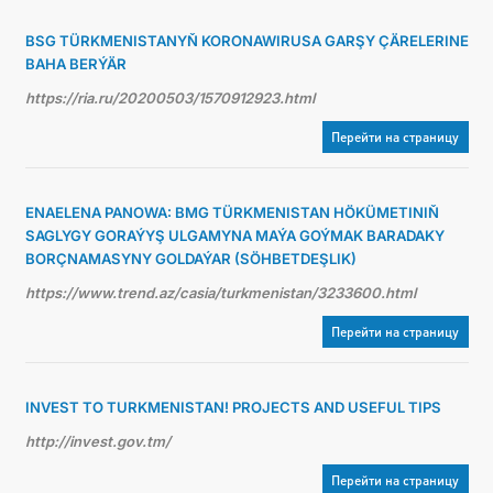
BSG TÜRKMENISTANYŇ KORONAWIRUSA GARŞY ÇÄRELERINE
BAHA BERÝÄR
https://ria.ru/20200503/1570912923.html
Перейти на страницу
ENAELENA PANOWA: BMG TÜRKMENISTAN HÖKÜMETINIŇ
SAGLYGY GORAÝYŞ ULGAMYNA MAÝA GOÝMAK BARADAKY
BORÇNAMASYNY GOLDAÝAR (SÖHBETDEŞLIK)
https://www.trend.az/casia/turkmenistan/3233600.html
Перейти на страницу
INVEST TO TURKMENISTAN! PROJECTS AND USEFUL TIPS
http://invest.gov.tm/
Перейти на страницу