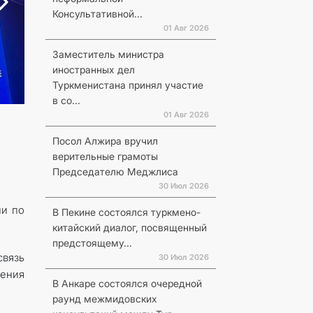
Консультативной...
01 Авг 2026
Заместитель министра
иностранных дел
Туркменистана принял участие
в со...
01 Авг 2026
Посол Алжира вручил
верительные грамоты
Председателю Меджлиса
30 Июл 2026
ии по
В Пекине состоялся туркмено-
китайский диалог, посвященный
предстоящему...
связь
30 Июл 2026
ления
В Анкаре состоялся очередной
раунд межмидовских