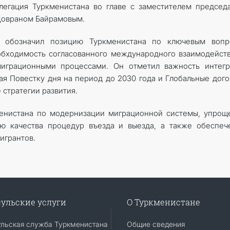
легация Туркменистана во главе с заместителем председ
Довраном Байрамовым.
 обозначил позицию Туркменистана по ключевым вопр
обходимость согласованного международного взаимодейст
играционными процессами. Он отметил важность интегр
ая Повестку дня на период до 2030 года и Глобальные дог
 стратегии развития.
менистана по модернизации миграционной системы, упро
ию качества процедур въезда и выезда, а также обеспе
игрантов.
ульские услуги
О Туркменистане
ульская служба Туркменистана
Общие сведения