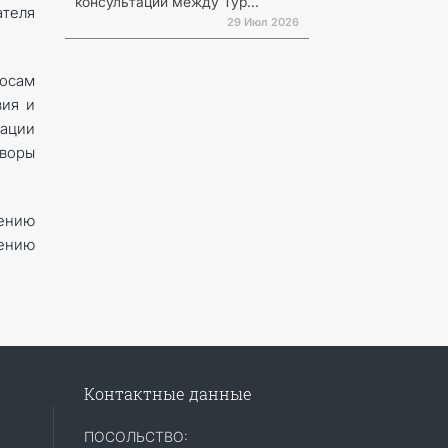
консультаций между Тур...
ателя
29 Июл 2026
осам
вия и
ации
оворы
щению
чению
Контактные данные
ПОСОЛЬСТВО: