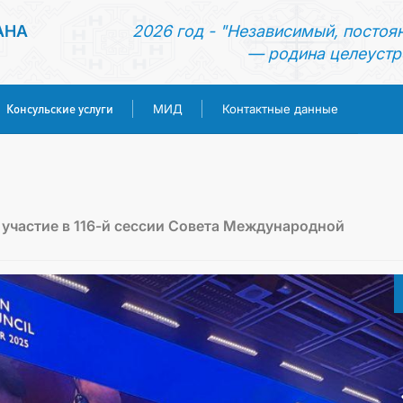
АНА
2026 год - "Независимый, постоя
— родина целеустр
Консульские услуги
МИД
Контактные данные
ГЛАВНАЯ
НОВОСТИ
участие в 116-й сессии Совета Международной
ТУРКМЕНИСТАН
КОНСУЛЬСКИЕ УСЛУГИ
МИД
КОНТАКТНЫЕ ДАННЫЕ