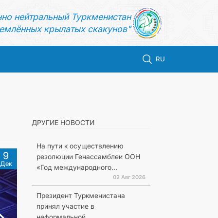
нно нейтральный Туркменистан
емлённых крылатых скакунов"
RU
ДРУГИЕ НОВОСТИ
На пути к осуществлению
9
резолюции Генассамблеи ООН
Дек
«Год международного...
02 Авг 2026
Президент Туркменистана
принял участие в
неформальной