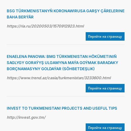
BSG TÜRKMENISTANYŇ KORONAWIRUSA GARŞY ÇÄRELERINE
BAHA BERÝÄR
https://ria.ru/20200503/1570912923.html
Перейти на страницу
ENAELENA PANOWA: BMG TÜRKMENISTAN HÖKÜMETINIŇ
SAGLYGY GORAÝYŞ ULGAMYNA MAÝA GOÝMAK BARADAKY
BORÇNAMASYNY GOLDAÝAR (SÖHBETDEŞLIK)
https://www.trend.az/casia/turkmenistan/3233600.html
Перейти на страницу
INVEST TO TURKMENISTAN! PROJECTS AND USEFUL TIPS
http://invest.gov.tm/
Перейти на страницу