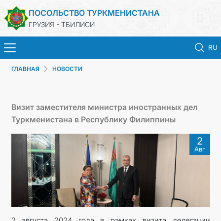
ПОСОЛЬСТВО ТУРКМЕНИСТАНА
ГРУЗИЯ - ТБИЛИСИ
RU
ГЛАВНАЯ
НОВОСТИ
ГЛАВНАЯ
НОВОСТИ
Визит заместителя министра иностранных дел
Туркменистана в Республику Филиппины
ТУРКМЕНИСТАН
2
Авг
КОНСУЛЬСКИЕ УСЛУГИ
МИД
КОНТАКТНЫЕ ДАННЫЕ
2 августа 2024 года в рамках визита делегации