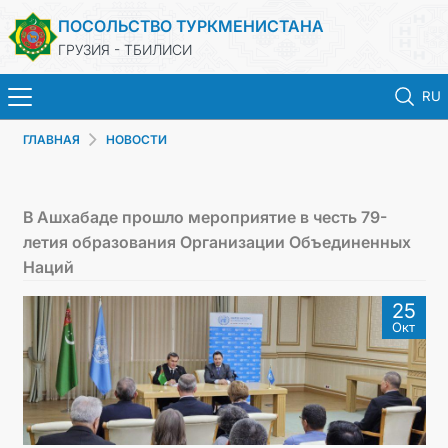
ПОСОЛЬСТВО ТУРКМЕНИСТАНА
ГРУЗИЯ - ТБИЛИСИ
RU
ГЛАВНАЯ
НОВОСТИ
ГЛАВНАЯ
НОВОСТИ
В Ашхабаде прошло мероприятие в честь 79-
летия образования Организации Объединенных
ТУРКМЕНИСТАН
Наций
25
КОНСУЛЬСКИЕ УСЛУГИ
Окт
МИД
КОНТАКТНЫЕ ДАННЫЕ