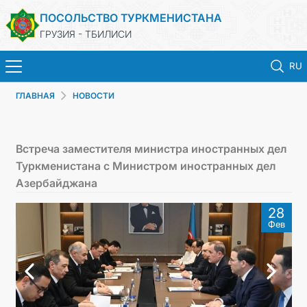
ПОСОЛЬСТВО ТУРКМЕНИСТАНА
ГРУЗИЯ - ТБИЛИСИ
RU
ГЛАВНАЯ
НОВОСТИ
ГЛАВНАЯ
НОВОСТИ
Встреча заместителя министра иностранных дел
Туркменистана с Министром иностранных дел
ТУРКМЕНИСТАН
Азербайджана
28
КОНСУЛЬСКИЕ УСЛУГИ
Фев
МИД
КОНТАКТНЫЕ ДАННЫЕ