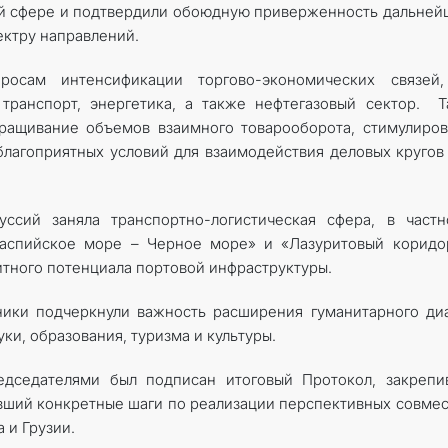
ой сфере и подтвердили обоюдную приверженность дальне
ектру направлений.
осам интенсификации торгово-экономических связей,
транспорт, энергетика, а также нефтегазовый сектор. 
аращивание объемов взаимного товарооборота, стимулиро
благоприятных условий для взаимодействия деловых кругов
ссий заняла транспортно-логистическая сфера, в частн
аспийское море – Черное море» и «Лазуритовый коридор
тного потенциала портовой инфраструктуры.
ники подчеркнули важность расширения гуманитарного ди
ки, образования, туризма и культуры.
дседателями был подписан итоговый Протокол, закрепи
вший конкретные шаги по реализации перспективных совме
 и Грузии.