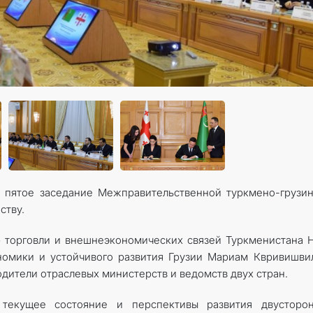
ь пятое заседание Межправительственной туркмено-грузи
ству.
 торговли и внешнеэкономических связей Туркменистана 
номики и устойчивого развития Грузии Мариам Квривишви
одители отраслевых министерств и ведомств двух стран.
текущее состояние и перспективы развития двусторон