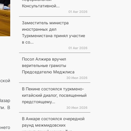
Консультативной...
01 Авг 2026
Заместитель министра
иностранных дел
Туркменистана принял участие
в со...
01 Авг 2026
Посол Алжира вручил
верительные грамоты
Председателю Меджлиса
30 Июл 2026
нской
В Пекине состоялся туркмено-
китайский диалог, посвященный
Назар
предстоящему...
ли. В
30 Июл 2026
В Анкаре состоялся очередной
раунд межмидовских
него