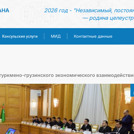
АНА
2026 год - "Независимый, постоя
— родина целеустр
Консульские услуги
МИД
Контактные данные
ГЛАВНАЯ
НОВОСТИ
туркмено-грузинского экономического взаимодействи
ТУРКМЕНИСТАН
КОНСУЛЬСКИЕ УСЛУГИ
МИД
КОНТАКТНЫЕ ДАННЫЕ