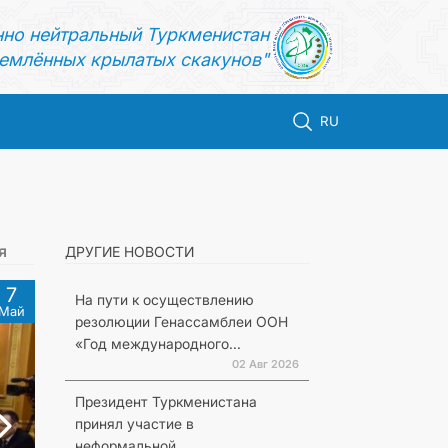
нно нейтральный Туркменистан
емлённых крылатых скакунов"
RU
я
ДРУГИЕ НОВОСТИ
7
На пути к осуществлению
Май
резолюции Генассамблеи ООН
«Год международного...
02 Авг 2026
Президент Туркменистана
принял участие в
неформальной