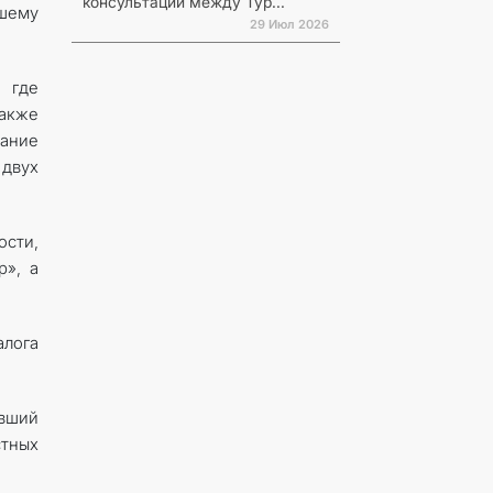
консультаций между Тур...
йшему
29 Июл 2026
 где
Также
вание
 двух
ости,
», а
алога
вший
стных