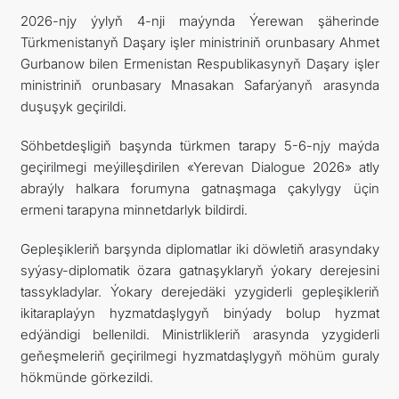
2026-njy ýylyň 4-nji maýynda Ýerewan şäherinde
Türkmenistanyň Daşary işler ministriniň orunbasary Ahmet
Gurbanow bilen Ermenistan Respublikasynyň Daşary işler
ministriniň orunbasary Mnasakan Safarýanyň arasynda
duşuşyk geçirildi.
Söhbetdeşligiň başynda türkmen tarapy 5-6-njy maýda
geçirilmegi meýilleşdirilen «Yerevan Dialogue 2026» atly
abraýly halkara forumyna gatnaşmaga çakylygy üçin
ermeni tarapyna minnetdarlyk bildirdi.
Gepleşikleriň barşynda diplomatlar iki döwletiň arasyndaky
syýasy-diplomatik özara gatnaşyklaryň ýokary derejesini
tassykladylar. Ýokary derejedäki yzygiderli gepleşikleriň
ikitaraplaýyn hyzmatdaşlygyň binýady bolup hyzmat
edýändigi bellenildi. Ministrlikleriň arasynda yzygiderli
geňeşmeleriň geçirilmegi hyzmatdaşlygyň möhüm guraly
hökmünde görkezildi.