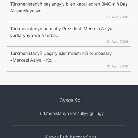
Türkmenistanyň başlangyjy bilen kabul edilen BMG-niň Baş
Assambleýasyn...
02 Awg 2026
Türkmenistanyň hormatly Prezidenti Merkezi Aziýa
ýurtlarynyň we Azerba...
01 Awg 2026
Türkmenistanyň Daşary işler ministriniň orunbasary
«Merkezi Aziýa – Ko...
01 Awg 2026
Gysga ýol
Türkmenistanyň konsullyk gullugy
Konsullyk hyzmatlary