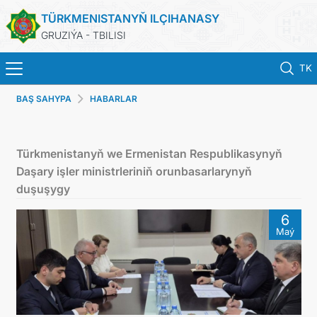
TÜRKMENISTANYŇ ILÇIHANASY
GRUZIÝA - TBILISI
TK
BAŞ SAHYPA
HABARLAR
ГЛАВНАЯ
НОВОСТИ
Türkmenistanyň we Ermenistan Respublikasynyň
Daşary işler ministrleriniň orunbasarlarynyň
ТУРКМЕНИСТАН
duşuşygy
6
КОНСУЛЬСКИЕ УСЛУГИ
Maý
МИД
КОНТАКТНЫЕ ДАННЫЕ