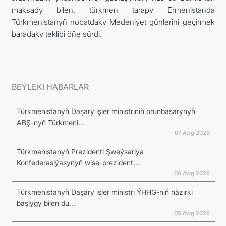
maksady bilen, türkmen tarapy Ermenistanda
Türkmenistanyň nobatdaky Medeniýet günlerini geçirmek
baradaky teklibi öňe sürdi.
BEÝLEKI HABARLAR
Türkmenistanyň Daşary işler ministriniň orunbasarynyň
ABŞ-nyň Türkmeni...
07 Awg 2026
Türkmenistanyň Prezidenti Şweýsariýa
Konfederasiýasynyň wise-prezident...
06 Awg 2026
Türkmenistanyň Daşary işler ministri ÝHHG-niň häzirki
başlygy bilen du...
05 Awg 2026