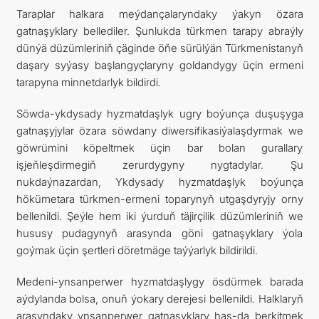
Taraplar halkara meýdançalaryndaky ýakyn özara
gatnaşyklary bellediler. Şunlukda türkmen tarapy abraýly
dünýä düzümleriniň çäginde öňe sürülýän Türkmenistanyň
daşary syýasy başlangyçlaryny goldandygy üçin ermeni
tarapyna minnetdarlyk bildirdi.
Söwda-ykdysady hyzmatdaşlyk ugry boýunça duşuşyga
gatnaşyjylar özara söwdany diwersifikasiýalaşdyrmak we
göwrümini köpeltmek üçin bar bolan gurallary
işjeňleşdirmegiň zerurdygyny nygtadylar. Şu
nukdaýnazardan, Ykdysady hyzmatdaşlyk boýunça
hökümetara türkmen-ermeni toparynyň utgaşdyryjy orny
bellenildi. Şeýle hem iki ýurduň täjirçilik düzümleriniň we
hususy pudagynyň arasynda göni gatnaşyklary ýola
goýmak üçin şertleri döretmäge taýýarlyk bildirildi.
Medeni-ynsanperwer hyzmatdaşlygy ösdürmek barada
aýdylanda bolsa, onuň ýokary derejesi bellenildi. Halklaryň
arasyndaky ynsanperwer gatnaşyklary has-da berkitmek