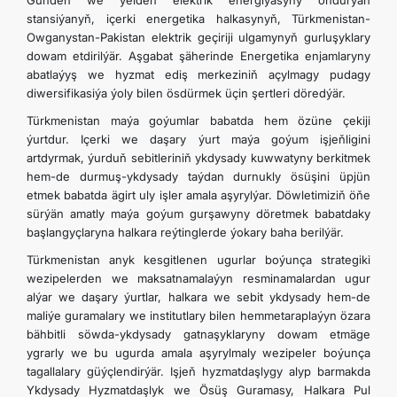
Günden we ýelden elektrik energiýasyny öndürýän
stansiýanyň, içerki energetika halkasynyň, Türkmenistan-
Owganystan-Pakistan elektrik geçiriji ulgamynyň gurluşyklary
dowam etdirilýär. Aşgabat şäherinde Energetika enjamlaryny
abatlaýyş we hyzmat ediş merkeziniň açylmagy pudagy
diwersifikasiýa ýoly bilen ösdürmek üçin şertleri döredýär.
Türkmenistan maýa goýumlar babatda hem özüne çekiji
ýurtdur. Içerki we daşary ýurt maýa goýum işjeň­ligini
artdyrmak, ýurduň sebitleriniň ykdysady kuwwatyny berkitmek
hem-de durmuş-ykdysady taýdan durnukly ösüşini üpjün
etmek babatda ägirt uly işler amala aşyrylýar. Döwletimiziň öňe
sürýän amatly maýa goýum gurşawyny döretmek babatdaky
başlangyçlaryna halkara reýtinglerde ýokary baha berilýär.
Türkmenistan anyk kesgitlenen ugurlar boýunça strategiki
wezipelerden we maksatnamalaýyn resminamalardan ugur
alýar we daşary ýurtlar, halkara we sebit ykdysady hem-de
maliýe guramalary we institutlary bilen hemmetaraplaýyn özara
bähbitli söwda-ykdysady gatnaşyklaryny dowam etmäge
ygrarly we bu ugurda amala aşyrylmaly wezipeler boýunça
tagallalary güýçlendirýär. Işjeň hyzmatdaşlygy alyp barmakda
Ykdysady Hyzmatdaşlyk we Ösüş Guramasy, Halkara Pul