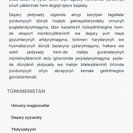
onuň çäklerinde hem degişli işlere başlady.
Daşary ykdysady ulgamda alnyp barylýan tagallalar
ýurdumyzyň dünýä hojalyk gatnaşyklaryndaky ornunyň
pugtalandyrylmagyna, täze bazarlaryň özleşdirilmegine hem-
de eksport mümkinçilikleriniň we daşary ýurt maýa
goýumlarynyň artdyrylmagyna, türkmen harytlarynyň we
hyzmatlarynyň dünýä bazaryna çykarylmagyna, halkara we
sebit ykdysady hem-de maliýe guramalarynyň
mümkinçilikleriniň doly göwrümde peýdalanylmagyna, şeýle-
de dünýäniň ykdysady we maliýe bileleşikleriniň öňünde
ýurdumyzyň oňyn abraýynyň kemala getirilmegine
gönükdirilendir.
TÜRKMENISTAN
Umumy maglumatlar
Daşary syýasaty
Ykdysadyýet