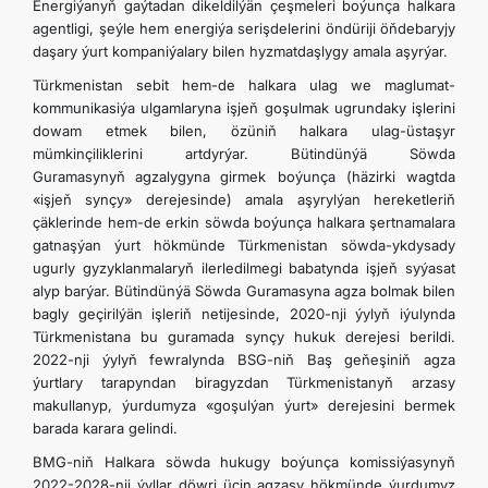
Energiýanyň gaýtadan dikeldilýän çeşmeleri boýunça halkara
agentligi, şeýle hem energiýa serişdelerini öndüriji öňdebaryjy
daşary ýurt kompaniýalary bilen hyzmatdaşlygy amala aşyrýar.
Türkmenistan sebit hem-de halkara ulag we maglumat-
kommunikasiýa ulgamlaryna işjeň goşulmak ugrundaky işlerini
dowam etmek bilen, özüniň halkara ulag-üstaşyr
mümkinçiliklerini artdyrýar. Bütindünýä Söwda
Guramasynyň
agzalygyna
girmek boýunça (häzirki wagtda
«işjeň synçy» derejesinde) amala aşyrylýan hereketleriň
çäklerinde hem-de erkin söwda boýunça halkara şertnamalara
gatnaşýan ýurt hökmünde Türkmenistan söwda-ykdysady
ugurly gyzyklanmalaryň ilerledilmegi babatynda işjeň syýasat
alyp barýar. Bütindünýä Söwda Guramasyna agza bolmak bilen
bagly geçirilýän işleriň netijesinde, 2020-nji ýylyň iýulynda
Türkmenistana bu guramada synçy hukuk derejesi berildi.
2022-nji ýylyň fewralynda BSG-niň Baş geňeşiniň agza
ýurtlary tarapyndan biragyzdan Türkmenistanyň arzasy
makullanyp, ýurdumyza «goşulýan ýurt» derejesini bermek
barada karara gelindi.
BMG-niň Halkara söwda hukugy boýunça komissiýasynyň
2022-2028-nji ýyllar döwri üçin agzasy hökmünde ýurdumyz