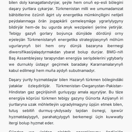
bilen doly kanagatlandyrýar, şeýle hem onuň ep-esli bölegini
daşary ýurtlara çykarýar. Türkmenistan milli we umumadamzat
bähbitlerine özüniň ägirt uly energetika mümkinçiligini netijeli
peýdalanmaga örän jogapkärli çemeleşmäge ygrarlylygyny
bildirýär hem-de bu ugurda anyk wezipeleri ýerine ýetirýär.
Tebigy gazyň gorlary boýunça dünýäde dördünji orny
eýeleýän Türkmenistanyň energetika strategiýasynyň möhüm
ugurlarynyň biri hem ony dünýä bazaryna ibermegi
diwersifikasiýalaşdyrmakdan ybarat bolup durýar. BMG-niň
Baş Assambleýasy tarapyndan energiýa serişdelerini ygtybarly
we durnukly üstaşyr geçirmek baradaky Kararnamalarynyň
kabul edilmegi hem muňa aýdyň subutnamadyr.
Daşary ýurtly hyzmatdaşlar bilen Hazaryň türkmen bölegindäki
ýataklar özleşdirilýär. Türkmenistan-Owganystan-Pakistan-
Hindistan gaz geçirijisiniň gurluşygy amala aşyrylýar. Bu täze
energiýa köprüsi türkmen tebigy gazyny Günorta Aziýanyň iri
ýurtlaryna uzak möhletleýin ugradylmagyny üpjün etmek bilen,
tutuş sebitiň durmuş-ykdysady taýdan ösmegi, işewür
hyzmatdaşlygyň, parahatçylygyň berkemegi üçin kuwwatly
itergi bolup hyzmat eder.