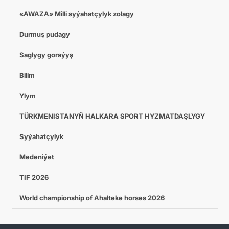
«AWAZA» Milli syýahatçylyk zolagy
Durmuş pudagy
Saglygy goraýyş
Bilim
Ylym
TÜRKMENISTANYŇ HALKARA SPORT HYZMATDAŞLYGY
Syýahatçylyk
Medeniýet
TIF 2026
World championship of Ahalteke horses 2026