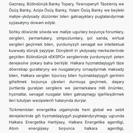
Gaznasy, Bütindünýä Banky Topary, Ýewropanyň Täzeleniş we
Ösüş Banky, Aziýa Ösüş Banky, Yslam Ösüş Banky we beýleki
maliýe-ykdysady düzümler bilen gatnaşyklary pugtalandyrmak
syýasatyny dowam edýär.
Soň­ky döwürde söwda we maliýe ugurlary boýunça forumlary,
sergileri, ýarmarkalary, simpoziumlary, şol sanda, wirtual
sergileri geçirmek bilen, ýurdumyzyň senagat we intellektual
kuwwaty dünýä ýaýylýar. Dünýäniň iri ykdysady merkezlerinde
geçirilen Bütindünýä «EKSPO» sergilerinde ýurdumyzyň ýeten
derejesine ýokary baha berilýär. Halkara hyzmatdaşlygyň täze
döwrebap gurallaryny we nusgalaryny ornaşdyrmak maksady
bilen, Halkara sergiler býurosy bilen hyzmatdaşlygyň gerimini
gi­ňeltmek boýunça çäreleri durmuşa geçirmek, daşary
ýurtlarda guralýan sergilere we ýarmarkalara milli önümler,
hyzmatlar, senagat nusgalar bilen gatnaşmagy işjeňleşdirmek
ileri tutulýan wezipeleriň hatarynda durýar.
Türkmenistan energetika ulgamynda hem global we sebit
derejelerinde giň hyzmatdaşlygyň pugtalandyrylmagy ugrunda
Halkara Energetika Hartiýasy, Halkara Energetika agentligi,
Atom energiýasy boýunca halkara agentligi,