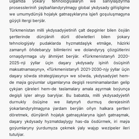
ulgamda ýokary tehnologiýalaryň we sanlylaşdyrma
prosessleriniň ýaýbaňlandyrylmagy global ykdysady giňişligine
we umumydünýä hojalyk gatnaşyklaryna işjeň goşuluşmagyna
güýçli itergi berýär.
Türkmenistan milli ykdysadyýetiniň çalt depginler bilen ösýän
şertlerinde dünýäniň dürli döwletleri bilen ýokary
tehnologiýaly pudaklarda hyzmatdaşlyk etmäge, häzirki
zamanyň öňdebaryjy bilimlerini we dolandyryş çözgütlerini
ornaşdyrmaga uly ähmiýet berýär. «Türkmenistanyň 2020-
2025-nji ýyllar üçin daşary ykdysady işiniň ösüşiniň
maksatnamasyny», «Türkmenistanyň 2021-2030-njy ýyllar üçin
daşary söwda strategiýasyny» we söwda, ykdysadyýet hem-
de maýa goýumlar ulgamlaryna degişli resminamalardan gelip
çykýan çäreleri hem-de taslamalary amala aşyrmak boýunça
degişli işler alnyp barylýar. Bu babatda, milli ykdysadyýetiň
durnukly ösüşine we ilatynyň durmuş derejesiniň
ýokarlandyrylmagyna ýardam berýän oňyn halkara şertleri
döretmek, dünýäniň hojalyk gatnaşyklaryna işjeň gatnaşmak,
daşary ykdysady hyzmatdaşlygy has-da ösdürmek, iri maýa
goýumlaryny ýurdumyza çekmek ýaly wajyp wezipeler ileri
tutulýar.