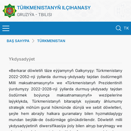
TÜRKMENISTANYŇ ILÇIHANASY
GRUZIÝA - TBILISI
TK
BAŞ SAHYPA
TÜRKMENISTAN
BAŞ SAHYPA
HABARLAR
Ykdysadyýet
«Berkarar döwletiň täze eýýamynyň Galkynyşy: Türkmenistany
TÜRKMENISTAN
2022-2052-nji ýyllarda durmuş-ykdysady taýdan ösdürmegiň
Milli maksatnamasynyň» we «Türkmenistanyň Prezidentiniň
ýurdumyzy 2022-2028-nji ýyllarda durmuş-ykdysady taýdan
KONSULLYK HYZMATLARY
ösdürmek boýunça maksatnamasynyň» wezipelerine
laýyklykda, Türkmenistanyň bitaraplyk syýasaty ählumumy
DIM
strategik möhüm gural hökmünde dünýä we sebit döwletleri,
şeýle hem abraýly halkara guramalary bilen hyzmatdaşlygy
mundan beýläk-de ösdürmäge gönükdirilendir. Döwletiň milli
ARAGATNAŞYK
ykdysadyýetiniň diwersifikasiýa ýoly bilen alnyp barylmagy we