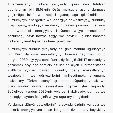
Türkmenistanyň halkara ykdysady işiniň ileri tutulýan
ugurlarynyň biri BMG-niň Ösüş maksatnamasyny durmuşa
geçirmäge işjeň we netijeli gatnaşmaga gönükdirilendir.
Ýurdumyzyň energetika we energiýa howpsuzlygy, durnukly
ulag ulgamy, ekologiýa we daşky gurşawy goramak, hususan-
da, wodorod energiýasy boýunça wajyp meseleleriň
çözülmegi, azyk howpsuzlygy we beýleki ugurlar babatda
halkara hyzmatdaşlyk has hem giňeldilýär.
Ýurdumyzyň durmuş-ykdysady ösüşiniň möhüm ugurlarynyň
biri Durnukly ösüş maksatlaryny durmuşa geçirmek bolup
durýar. 2030-njy ýyla çenli Durnukly ösüşiň ähli 17 maksadyny
gazanmak boýunça borçlary öz üstüne alýan Türkmenistanda
2016-njy ýyldan başlap Durnukly ösüş maksatlarynyň
wezipelerini we görkezijilerini millileşdirmek, ählumumy
maksatlary Türkmenistanyň şertlerine uýgunlaşdyrmak we
olary ýurduň döwlet syýasatyna goşmak işleri başlandy.
Şeýlelikde, ýurduň 2030-njy ýyla çenli ykdysady, durmuş we
ekologiýa taýdan ösüşiniň wajyp ugurlary kesgitlenildi.
Ýurdumyz dünýä döwletleriniň arasynda özüniň ýangyja we
elektrik energiýasyna bolan isleglerini öz hususy baýlyklary