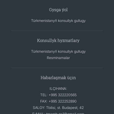
Gysga ýol
Türkmenistanyň konsullyk gullugy
Konsullyk hyzmatlary
Türkmenistanyň konsullyk gullugy
Resminamalar
Habarlaşmak üçin
ILÇIHANA:
TEL: +995 322220565
FAX: +995 322252890
SALGY: Tbilisi, st. Budapest, 42
E-MAIL: tmemb.ge1@gmail.com