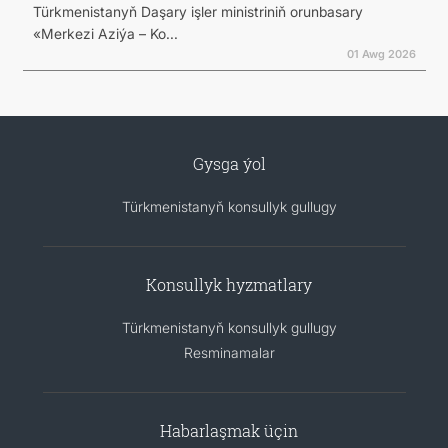
Türkmenistanyň Daşary işler ministriniň orunbasary
«Merkezi Aziýa – Ko...
01 Awg 2026
Gysga ýol
Türkmenistanyň konsullyk gullugy
Konsullyk hyzmatlary
Türkmenistanyň konsullyk gullugy
Resminamalar
Habarlaşmak üçin