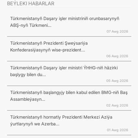
BEÝLEKI HABARLAR
Türkmenistanyň Daşary işler ministriniň orunbasarynyň
ABŞ-nyň Türkmeni...
07 Awg 2026
Türkmenistanyň Prezidenti Şweýsariýa
Konfederasiýasynyň wise-prezident...
06 Awg 2026
Türkmenistanyň Daşary işler ministri ÝHHG-niň häzirki
başlygy bilen du...
05 Awg 2026
Türkmenistanyň başlangyjy bilen kabul edilen BMG-niň Baş
Assambleýasyn...
02 Awg 2026
Türkmenistanyň hormatly Prezidenti Merkezi Aziýa
ýurtlarynyň we Azerba...
01 Awg 2026