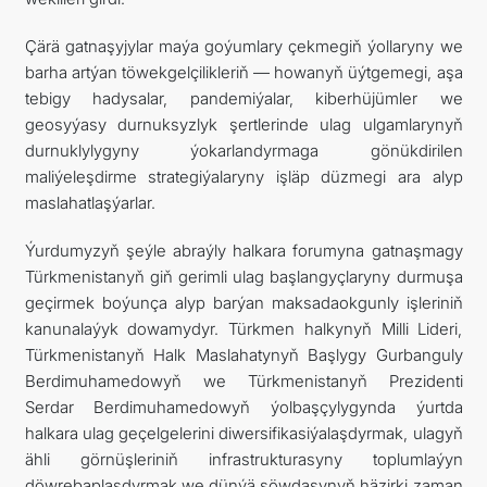
Çärä gatnaşyjylar maýa goýumlary çekmegiň ýollaryny we
barha artýan töwekgelçilikleriň — howanyň üýtgemegi, aşa
tebigy hadysalar, pandemiýalar, kiberhüjümler we
geosyýasy durnuksyzlyk şertlerinde ulag ulgamlarynyň
durnuklylygyny ýokarlandyrmaga gönükdirilen
maliýeleşdirme strategiýalaryny işläp düzmegi ara alyp
maslahatlaşýarlar.
Ýurdumyzyň şeýle abraýly halkara forumyna gatnaşmagy
Türkmenistanyň giň gerimli ulag başlangyçlaryny durmuşa
geçirmek boýunça alyp barýan maksadaokgunly işleriniň
kanunalaýyk dowamydyr. Türkmen halkynyň Milli Lideri,
Türkmenistanyň Halk Maslahatynyň Başlygy Gurbanguly
Berdimuhamedowyň we Türkmenistanyň Prezidenti
Serdar Berdimuhamedowyň ýolbaşçylygynda ýurtda
halkara ulag geçelgelerini diwersifikasiýalaşdyrmak, ulagyň
ähli görnüşleriniň infrastrukturasyny toplumlaýyn
döwrebaplaşdyrmak we dünýä söwdasynyň häzirki zaman