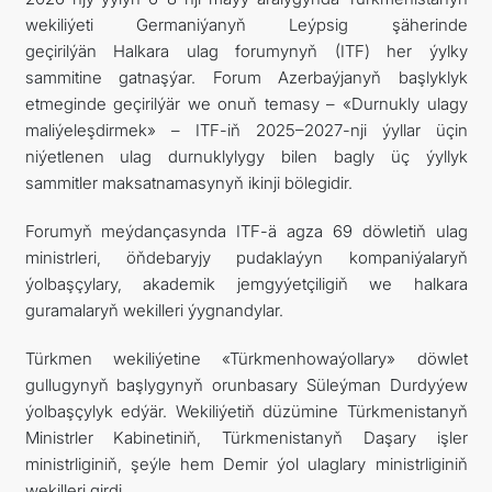
wekiliýeti Germaniýanyň Leýpsig şäherinde
geçirilýän
Halkara ulag forumynyň (ITF) her ýylky
sammitine
gatnaşýar. Forum Azerbaýjanyň başlyklyk
etmeginde geçirilýär we onuň temasy – «Durnukly ulagy
maliýeleşdirmek» – ITF-iň 2025–2027-nji ýyllar üçin
niýetlenen ulag durnuklylygy bilen bagly üç ýyllyk
sammitler maksatnamasynyň ikinji bölegidir.
Forumyň meýdançasynda ITF-ä agza 69 döwletiň ulag
ministrleri, öňdebaryjy pudaklaýyn kompaniýalaryň
ýolbaşçylary, akademik jemgyýetçiligiň we halkara
guramalaryň wekilleri ýygnandylar.
Türkmen wekiliýetine «Türkmenhowaýollary» döwlet
gullugynyň başlygynyň orunbasary Süleýman Durdyýew
ýolbaşçylyk edýär. Wekiliýetiň düzümine Türkmenistanyň
Ministrler Kabinetiniň, Türkmenistanyň Daşary işler
ministrliginiň, şeýle hem Demir ýol ulaglary ministrliginiň
wekilleri girdi.