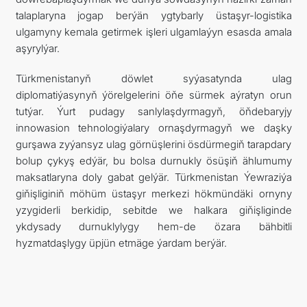
talaplaryna jogap berýän ygtybarly üstaşyr-logistika
ulgamyny kemala getirmek işleri ulgamlaýyn esasda amala
aşyrylýar.
Türkmenistanyň döwlet syýasatynda ulag
diplomatiýasynyň ýörelgelerini öňe sürmek aýratyn orun
tutýar. Ýurt pudagy sanlylaşdyrmagyň, öňdebaryjy
innowasion tehnologiýalary ornaşdyrmagyň we daşky
gurşawa zyýansyz ulag görnüşlerini ösdürmegiň tarapdary
bolup çykyş edýär, bu bolsa durnukly ösüşiň ählumumy
maksatlaryna doly gabat gelýär. Türkmenistan Ýewraziýa
giňişliginiň möhüm üstaşyr merkezi hökmündäki ornyny
yzygiderli berkidip, sebitde we halkara giňişliginde
ykdysady durnuklylygy hem-de özara bähbitli
hyzmatdaşlygy üpjün etmäge ýardam berýär.