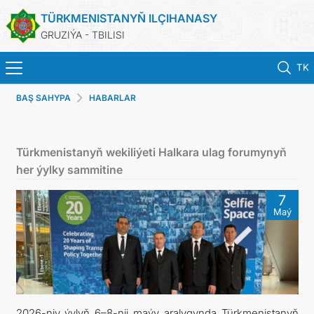
TÜRKMENISTANYŇ ILÇIHANASY
GRUZIÝA - TBILISI
TK
BAŞ SAHYPA
HABARLAR
ГЛАВНАЯ
НОВОСТИ
Türkmenistanyň wekiliýeti Halkara ulag forumynyň
her ýylky sammitine
ТУРКМЕНИСТАН
7
Maý
КОНСУЛЬСКИЕ УСЛУГИ
МИД
КОНТАКТНЫЕ ДАННЫЕ
2026-njy ýylyň 6–8-nji maýy aralygynda Türkmenistanyň