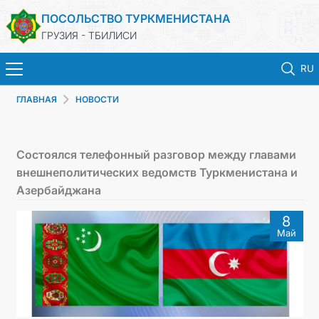
ПОСОЛЬСТВО ТУРКМЕНИСТАНА
ГРУЗИЯ - ТБИЛИСИ
RU
ГЛАВНАЯ
НОВОСТИ
ГЛАВНАЯ
НОВОСТИ
Состоялся телефонный разговор между главами
внешнеполитических ведомств Туркменистана и
ТУРКМЕНИСТАН
Азербайджана
8
КОНСУЛЬСКИЕ УСЛУГИ
Май
МИД
КОНТАКТНЫЕ ДАННЫЕ