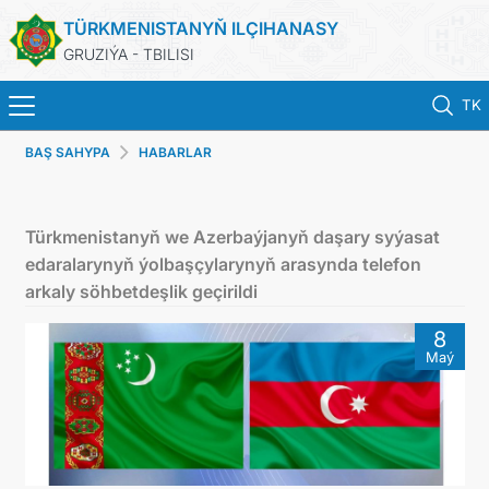
TÜRKMENISTANYŇ ILÇIHANASY
GRUZIÝA - TBILISI
TK
BAŞ SAHYPA
HABARLAR
BAŞ SAHYPA
HABARLAR
Türkmenistanyň we Azerbaýjanyň daşary syýasat
edaralarynyň ýolbaşçylarynyň arasynda telefon
TÜRKMENISTAN
arkaly söhbetdeşlik geçirildi
8
KONSULLYK HYZMATLARY
Maý
DIM
ARAGATNAŞYK