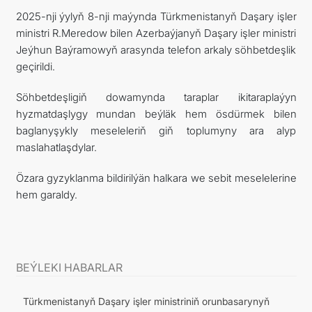
2025-nji ýylyň 8-nji maýynda Türkmenistanyň Daşary işler
ministri R.Meredow bilen Azerbaýjanyň Daşary işler ministri
Jeýhun Baýramowyň arasynda telefon arkaly söhbetdeşlik
geçirildi.
Söhbetdeşligiň dowamynda taraplar ikitaraplaýyn
hyzmatdaşlygy mundan beýläk hem ösdürmek bilen
baglanyşykly meseleleriň giň toplumyny ara alyp
maslahatlaşdylar.
Özara gyzyklanma bildirilýän halkara we sebit meselelerine
hem garaldy.
BEÝLEKI HABARLAR
Türkmenistanyň Daşary işler ministriniň orunbasarynyň