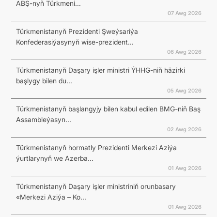
ABŞ-nyň Türkmeni...
07 Awg 2026
Türkmenistanyň Prezidenti Şweýsariýa
Konfederasiýasynyň wise-prezident...
06 Awg 2026
Türkmenistanyň Daşary işler ministri ÝHHG-niň häzirki
başlygy bilen du...
05 Awg 2026
Türkmenistanyň başlangyjy bilen kabul edilen BMG-niň Baş
Assambleýasyn...
02 Awg 2026
Türkmenistanyň hormatly Prezidenti Merkezi Aziýa
ýurtlarynyň we Azerba...
01 Awg 2026
Türkmenistanyň Daşary işler ministriniň orunbasary
«Merkezi Aziýa – Ko...
01 Awg 2026