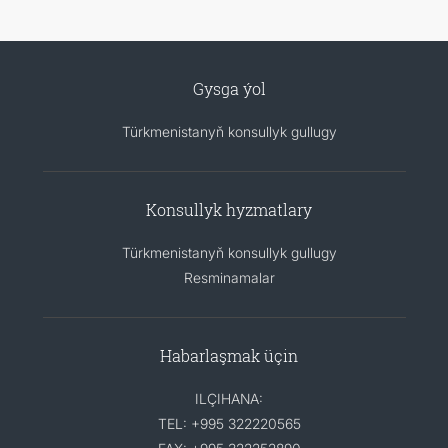
Gysga ýol
Türkmenistanyň konsullyk gullugy
Konsullyk hyzmatlary
Türkmenistanyň konsullyk gullugy
Resminamalar
Habarlaşmak üçin
ILÇIHANA:
TEL: +995 322220565