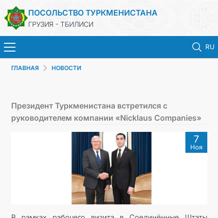
ПОСОЛЬСТВО ТУРКМЕНИСТАНА
ГРУЗИЯ - ТБИЛИСИ
RU
ГЛАВНАЯ
НОВОСТИ
ГЛАВНАЯ
НОВОСТИ
Президент Туркменистана встретился с
руководителем компании «Nicklaus Companies»
ТУРКМЕНИСТАН
7
Ноя
КОНСУЛЬСКИЕ УСЛУГИ
МИД
КОНТАКТНЫЕ ДАННЫЕ
В рамках рабочего визита в Соединённые Штаты