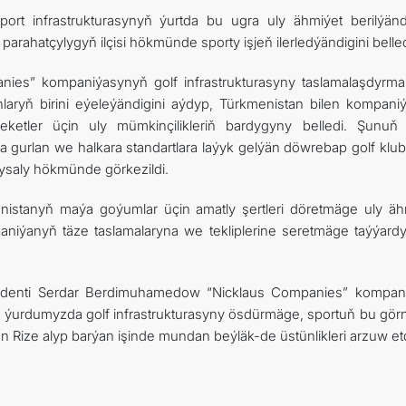
ort infrastrukturasynyň ýurtda bu ugra uly ähmiýet berilýänd
parahatçylygyň ilçisi hökmünde sporty işjeň ilerledýändigini belled
anies” kompaniýasynyň golf infrastrukturasyny taslamalaşdyrm
ryň birini eýeleýändigini aýdyp, Türkmenistan bilen kompani
eketler üçin uly mümkinçilikleriň bardygyny belledi. Şunuň 
 gurlan we halkara standartlara laýyk gelýän döwrebap golf klu
ysaly hökmünde görkezildi.
stanyň maýa goýumlar üçin amatly şertleri döretmäge uly äh
niýanyň täze taslamalaryna we tekliplerine seretmäge taýýard
identi Serdar Berdimuhamedow “Nicklaus Сompanies” kompan
ýurdumyzda golf infrastrukturasyny ösdürmäge, sportuň bu görn
 Rize alyp barýan işinde mundan beýläk-de üstünlikleri arzuw etd