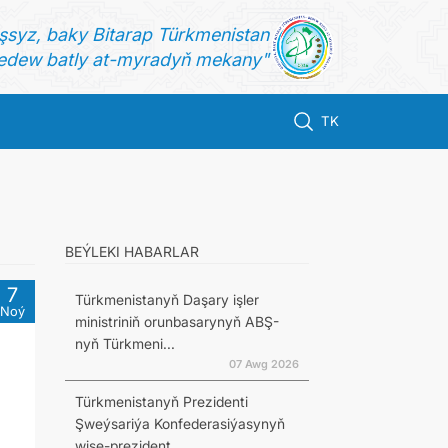
şsyz, baky Bitarap Türkmenistan
dew batly at-myradyň mekany"
TK
BEÝLEKI HABARLAR
7
Türkmenistanyň Daşary işler
Noý
ministriniň orunbasarynyň ABŞ-
nyň Türkmeni...
07 Awg 2026
Türkmenistanyň Prezidenti
Şweýsariýa Konfederasiýasynyň
wise-prezident...