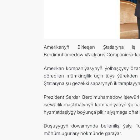
Amerikanyň Birleşen Ştatlaryna i
Berdimuhamedow
«Nicklaus Сompanies» kom
Amerikan kompaniýasynyň ýolbaşçysy özara 
döredilen mümkinçilik üçin tüýs ýürekden h
Ştatlaryna şu gezekki saparynyň ikitaraplaýyn
Prezident Serdar Berdimuhamedow
işewüri
işewürlik maslahatynyň kompaniýanyň ýolbaş
hyzmatdaşlygy boýunça pikir alyşmaga oňat m
Duşuşygyň dowamynda bellenilişi ýaly, 
möhüm ugurlary hökmünde garaýar.