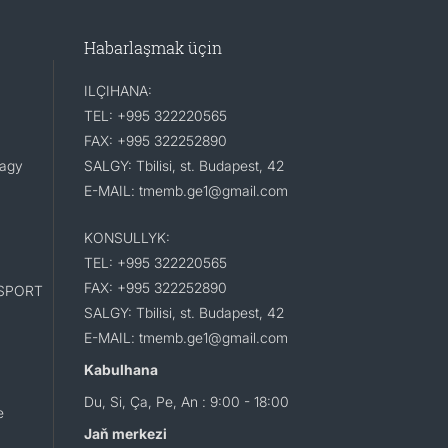
Habarlaşmak üçin
ILÇIHANA:
TEL: +995 322220565
FAX: +995 322252890
lagy
SALGY: Tbilisi, st. Budapest, 42
E-MAIL: tmemb.ge1@gmail.com
KONSULLYK:
TEL: +995 322220565
FAX: +995 322252890
SPORT
SALGY: Tbilisi, st. Budapest, 42
E-MAIL: tmemb.ge1@gmail.com
Kabulhana
Du, Si, Ça, Pe, An : 9:00 - 18:00
e
Jaň merkezi