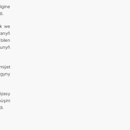
igine
i.
ak we
ýanyň
bilen
bunyň
miýet
ygyny
iýasy
üşini
i.