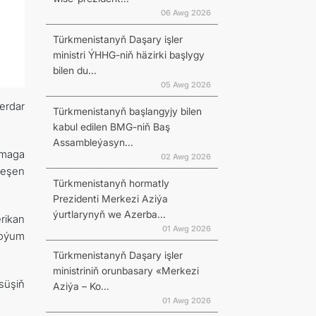
06 Awg 2026
Türkmenistanyň Daşary işler
ministri ÝHHG-niň häzirki başlygy
bilen du...
05 Awg 2026
erdar
Türkmenistanyň başlangyjy bilen
kabul edilen BMG-niň Baş
Assambleýasyn...
şmaga
02 Awg 2026
leşen
Türkmenistanyň hormatly
Prezidenti Merkezi Aziýa
ýurtlarynyň we Azerba...
rikan
01 Awg 2026
goýum
Türkmenistanyň Daşary işler
ministriniň orunbasary «Merkezi
süşiň
Aziýa – Ko...
01 Awg 2026