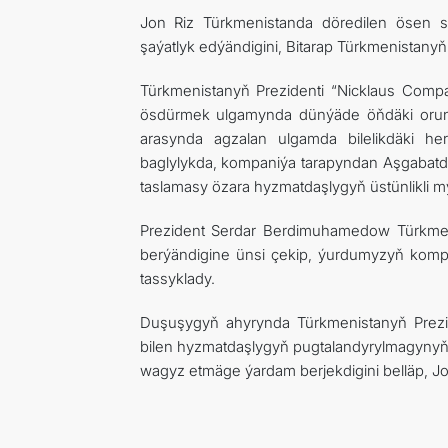
Jon Riz Türkmenistanda döredilen ösen sp
şaýatlyk edýändigini, Bitarap Türkmenistanyň 
Türkmenistanyň Prezidenti “Nicklaus Сomp
ösdürmek ulgamynda dünýäde öňdäki orunla
arasynda agzalan ulgamda bilelikdäki her
baglylykda, kompaniýa tarapyndan Aşgabatda
taslamasy özara hyzmatdaşlygyň üstünlikli m
Prezident Serdar Berdimuhamedow Türkmeni
berýändigine ünsi çekip, ýurdumyzyň kompa
tassyklady.
Duşuşygyň ahyrynda Türkmenistanyň Prez
bilen hyzmatdaşlygyň pugtalandyrylmagynyň 
wagyz etmäge ýardam berjekdigini belläp, Jon