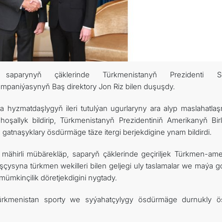
ş saparynyň çäklerinde Türkmenistanyň
Prezidenti S
paniýasynyň Baş direktory Jon Riz bilen duşuşdy.
hyzmatdaşlygyň ileri tutulýan ugurlaryny ara alyp maslahatla
oşallyk bildirip, Türkmenistanyň Prezidentiniň Amerikanyň Bir
 gatnaşyklary ösdürmäge täze itergi berjekdigine ynam bildirdi.
 mähirli mübärekläp, saparyň çäklerinde geçiriljek Türkmen-ame
çysyna türkmen wekilleri bilen geljegi uly taslamalar we maýa 
ümkinçilik döretjekdigini nygtady.
Türkmenistan sporty we syýahatçylygy ösdürmäge durnukly ö