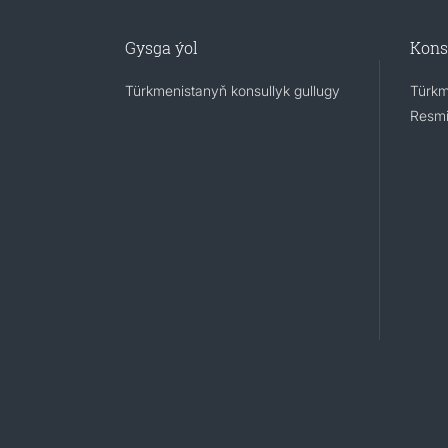
Gysga ýol
Kons
Türkmenistanyň konsullyk gullugy
Türkm
Resmi