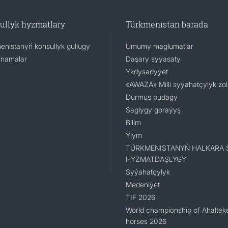
ullyk hyzmatlary
Türkmenistan barada
enistanyň konsullyk gullugy
Umumy maglumatlar
namalar
Daşary syýasaty
Ykdysadyýet
«AWAZA» Milli syýahatçylyk zo
Durmuş pudagy
Saglygy goraýyş
Bilim
Ylym
TÜRKMENISTANYŇ HALKARA 
HYZMATDAŞLYGY
Syýahatçylyk
Medeniýet
TIF 2026
World championship of Ahaltek
horses 2026