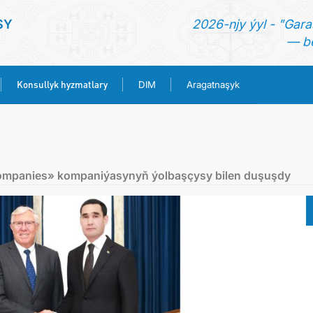
SY
2026-njy ýyl - "Gara
— be
Konsullyk hyzmatlary
DIM
Aragatnaşyk
BAŞ SAHYPA
HABARLAR
Сompanies» kompaniýasynyň ýolbaşçysy bilen duşuşdy
TÜRKMENISTAN
KONSULLYK HYZMATLARY
DIM
ARAGATNAŞYK