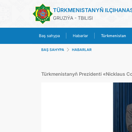
TÜRKMENISTANYŇ ILÇIHANA
GRUZIÝA - TBILISI
Türkmenistan
Baş sahypa
Habarlar
BAŞ SAHYPA
HABARLAR
Türkmenistanyň Prezidenti «Nicklaus 