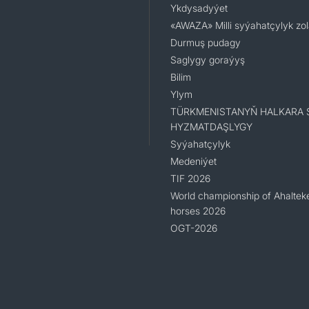
Ykdysadyýet
«AWAZA» Milli syýahatçylyk zo
Durmuş pudagy
Saglygy goraýyş
Bilim
Ylym
TÜRKMENISTANYŇ HALKARA 
HYZMATDAŞLYGY
Syýahatçylyk
Medeniýet
TIF 2026
World championship of Ahaltek
horses 2026
OGT-2026