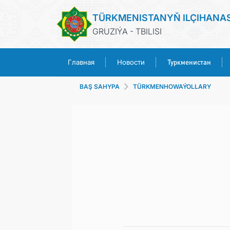
TÜRKMENISTANYŇ ILÇIHANA
GRUZIÝA - TBILISI
Туркменистан
Главная
Новости
BAŞ SAHYPA
TÜRKMENHOWAÝOLLARY