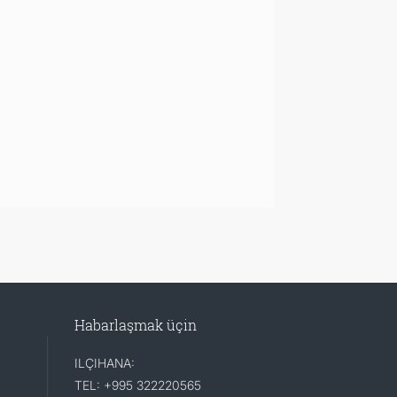
Habarlaşmak üçin
ILÇIHANA:
TEL: +995 322220565