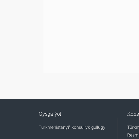
Gysga ýol
Kons
Türkmenistanyň konsullyk gullugy
Türkm
Resmi