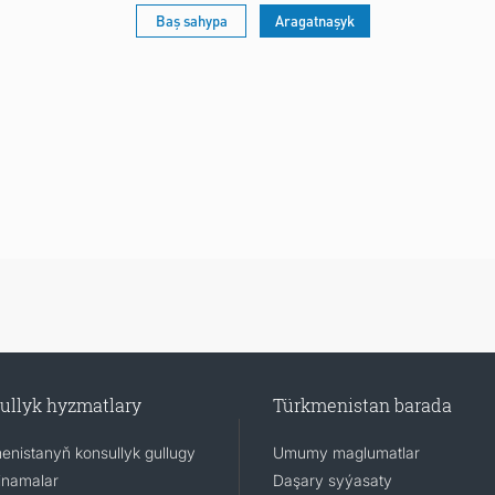
Baş sahypa
Aragatnaşyk
ullyk hyzmatlary
Türkmenistan barada
enistanyň konsullyk gullugy
Umumy maglumatlar
namalar
Daşary syýasaty