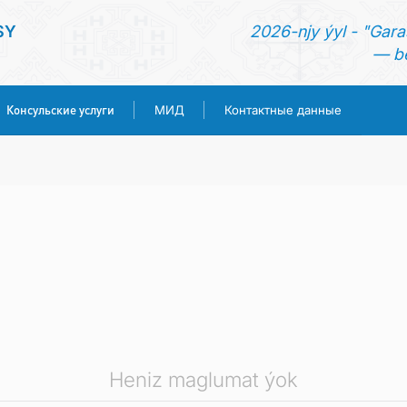
SY
2026-njy ýyl - "Gara
— be
Консульские услуги
МИД
Контактные данные
ГЛАВНАЯ
НОВОСТИ
ТУРКМЕНИСТАН
КОНСУЛЬСКИЕ УСЛУГИ
МИД
Heniz maglumat ýok
КОНТАКТНЫЕ ДАННЫЕ