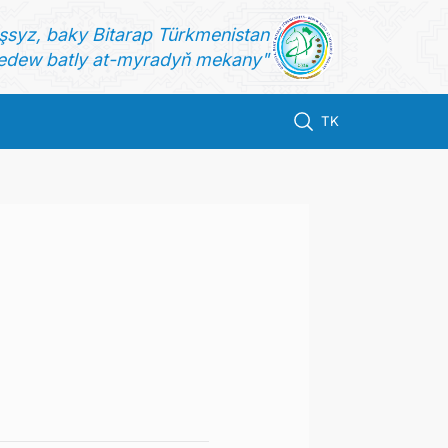
şsyz, baky Bitarap Türkmenistan
dew batly at-myradyň mekany"
TK