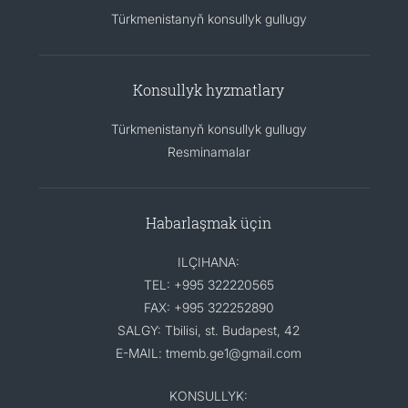
Türkmenistanyň konsullyk gullugy
Konsullyk hyzmatlary
Türkmenistanyň konsullyk gullugy
Resminamalar
Habarlaşmak üçin
ILÇIHANA:
TEL: +995 322220565
FAX: +995 322252890
SALGY: Tbilisi, st. Budapest, 42
E-MAIL: tmemb.ge1@gmail.com
KONSULLYK: