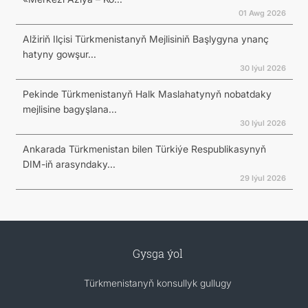
01 Awg 2026
Alžiriň Ilçisi Türkmenistanyň Mejlisiniň Başlygyna ynanç
hatyny gowşur...
30 Iýul 2026
Pekinde Türkmenistanyň Halk Maslahatynyň nobatdaky
mejlisine bagyşlana...
30 Iýul 2026
Ankarada Türkmenistan bilen Türkiýe Respublikasynyň
DIM-iň arasyndaky...
29 Iýul 2026
Gysga ýol
Türkmenistanyň konsullyk gullugy