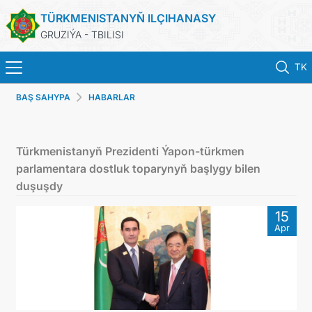
TÜRKMENISTANYŇ ILÇIHANASY
GRUZIÝA - TBILISI
TK
BAŞ SAHYPA
HABARLAR
BAŞ SAHYPA
HABARLAR
Türkmenistanyň Prezidenti Ýapon-türkmen
parlamentara dostluk toparynyň başlygy bilen
TÜRKMENISTAN
duşuşdy
15
KONSULLYK HYZMATLARY
Apr
DIM
ARAGATNAŞYK