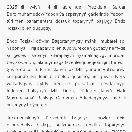
2025-nji ýylyň 14-nji aprelinde Prezident Serdar
Berdimuhamedow Ýaponiýa saparynyň çäklerinde Ýapon-
türkmen parlamentara dostluk toparynyň başlygy Endo
Toşiaki bilen duşuşdy.
Endo Toşiaki döwlet Baştutanymyzy mähirli mübärekläp,
Ýaponiýa ilkinji sapary bilen tüýs ýürekden gutlady hem-de
şu gezekki saparyň ikitaraplaýyn hyzmatdaşlygy mundan
beýläk-de pugtalandyrmaga täze itergi berjekdigini belledi.
Şeýle-de ol Türkmenistanyň öz Milli gününi Bütindünýä
sergisinde ilkinjileriň biri bolup geçirmeginiň guwandyryjy
wakadygyny aýtdy hem-de pursatdan peýdalanyp,
türkmen halkynyň Milli Lideri, Türkmenistanyň Halk
Maslahatynyň Başlygy Gahryman Arkadagymyza mähirli
salamyny beýan etdi.
Türkmenistanyň Prezidenti hoşniýetli sözler üçin
minnetdarlyk bildirip, parlamentara dostluk toparynyň
başlygyna Milli Liderimiziň salamyny ýetirdi we ony “EKSPO