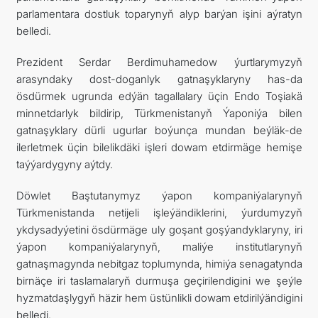
parlamentara dostluk toparynyň alyp barýan işini aýratyn
belledi.
Prezident Serdar Berdimuhamedow ýurtlarymyzyň
arasyndaky dost-doganlyk gatnaşyklaryny has-da
ösdürmek ugrunda edýän tagallalary üçin Endo Toşiakä
minnetdarlyk bildirip, Türkmenistanyň Ýaponiýa bilen
gatnaşyklary dürli ugurlar boýunça mundan beýläk-de
ilerletmek üçin bilelikdäki işleri dowam etdirmäge hemişe
taýýardygyny aýtdy.
Döwlet Baştutanymyz ýapon kompaniýalarynyň
Türkmenistanda netijeli işleýändiklerini, ýurdumyzyň
ykdysadyýetini ösdürmäge uly goşant goşýandyklaryny, iri
ýapon kompaniýalarynyň, maliýe institutlarynyň
gatnaşmagynda nebitgaz toplumynda, himiýa senagatynda
birnäçe iri taslamalaryň durmuşa geçirilendigini we şeýle
hyzmatdaşlygyň häzir hem üstünlikli dowam etdirilýändigini
belledi.