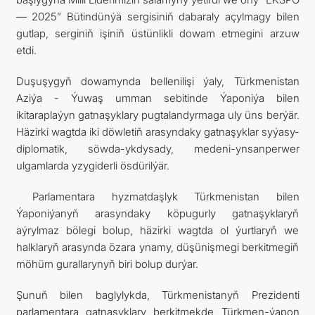
— 2025” Bütindünýä sergisiniň dabaraly açylmagy bilen
gutlap, serginiň işiniň üstünlikli dowam etmegini arzuw
etdi.
Duşuşygyň dowamynda bellenilişi ýaly, Türkmenistan
Aziýa - Ýuwaş umman sebitinde Ýaponiýa bilen
ikitaraplaýyn gatnaşyklary pugtalandyrmaga uly üns berýär.
Häzirki wagtda iki döwletiň arasyndaky gatnaşyklar syýasy-
diplomatik, söwda-ykdysady, medeni-ynsanperwer
ulgamlarda yzygiderli ösdürilýär.
Parlamentara hyzmatdaşlyk Türkmenistan bilen
Ýaponiýanyň arasyndaky köpugurly gatnaşyklaryň
aýrylmaz bölegi bolup, häzirki wagtda ol ýurtlaryň we
halklaryň arasynda özara ynamy, düşünişmegi berkitmegiň
möhüm gurallarynyň biri bolup durýar.
Şunuň bilen baglylykda, Türkmenistanyň Prezidenti
parlamentara gatnaşyklary berkitmekde Türkmen-ýapon