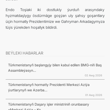
Endo Toşiaki iki dostlukly ýurduň arasyndaky
hyzmatdaşlygy ösdürmäge goşýan uly şahsy goşantlary
üçin hormatly Prezidentimize we Gahryman Arkadagymyza
tüýs ýürekden hoşallyk bildirdi.
BEÝLEKI HABARLAR
Türkmenistanyň başlangyjy bilen kabul edilen BMG-niň Baş
Assambleýasyn...
02 Awg 2026
Türkmenistanyň hormatly Prezidenti Merkezi Aziýa
ýurtlarynyň we Azerba...
01 Awg 2026
Türkmenistanyň Daşary işler ministriniň orunbasary
«Merkezi Aziýa – Ko...