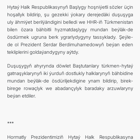
Hytaý Halk Respublikasynyň Başlygy hoşniýetli sözler üçin
hoşallyk bildirip, şu gezekki ýokary derejedäki duşuşyga
uly ähmiýet berilýändigini belledi we HHR-iň Türkmenistan
bilen özara bähbitli hyzmatdaşlygy mundan beýläk-de
ösdürmek ugruna berk ygrarlydygyny tassyklady. Şeýle-
de ol Prezident Serdar Berdimuhamedowyň beýan eden
tekliplerini goldaýandygyny aýtdy.
Duşuşygyň ahyrynda döwlet Baştutanlary türkmen-hytaý
gatnaşyklarynyň iki ýurduň dostlukly halklarynyň bähbidine
mundan beýläk-de ösdüriljekdigine ynam bildirip, birek-
birege rowaçlyk we abadançylyk baradaky arzuwlaryny
beýan etdiler.
***
Hormatly Prezidentimiziň Hytaý Halk Respublikasyna