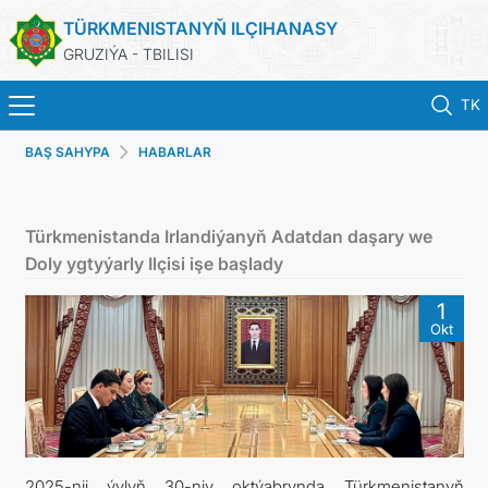
TÜRKMENISTANYŇ ILÇIHANASY
GRUZIÝA - TBILISI
TK
BAŞ SAHYPA
HABARLAR
BAŞ SAHYPA
HABARLAR
Türkmenistanda Irlandiýanyň Adatdan daşary we
Doly ygtyýarly Ilçisi işe başlady
TÜRKMENISTAN
1
Okt
KONSULLYK HYZMATLARY
DIM
ARAGATNAŞYK
2025-nji ýylyň 30-njy oktýabrynda Türkmenistanyň