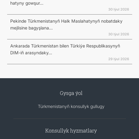
hatyny gowşur...
30 Iýul 2026
Pekinde Türkmenistanyň Halk Maslahatynyň nobatdaky
mejlisine bagyşlana...
30 Iýul 2026
Ankarada Türkmenistan bilen Türkiýe Respublikasynyň
DIM-iň arasyndaky...
29 Iýul 2026
Gysga ýol
Türkmenistanyň konsullyk gullugy
Konsullyk hyzmatlary