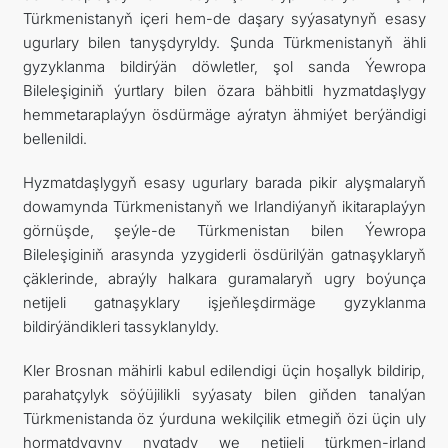
Türkmenistanyň içeri hem-de daşary syýasatynyň esasy
ugurlary bilen tanyşdyryldy. Şunda Türkmenistanyň ähli
gyzyklanma bildirýän döwletler, şol sanda Ýewropa
Bileleşiginiň ýurtlary bilen özara bähbitli hyzmatdaşlygy
hemmetaraplaýyn ösdürmäge aýratyn ähmiýet berýändigi
bellenildi.
Hyzmatdaşlygyň esasy ugurlary barada pikir alyşmalaryň
dowamynda Türkmenistanyň we Irlandiýanyň ikitaraplaýyn
görnüşde, şeýle-de Türkmenistan bilen Ýewropa
Bileleşiginiň arasynda yzygiderli ösdürilýän gatnaşyklaryň
çäklerinde, abraýly halkara guramalaryň ugry boýunça
netijeli gatnaşyklary işjeňleşdirmäge gyzyklanma
bildirýändikleri tassyklanyldy.
Kler Brosnan mähirli kabul edilendigi üçin hoşallyk bildirip,
parahatçylyk söýüjilikli syýasaty bilen giňden tanalýan
Türkmenistanda öz ýurduna wekilçilik etmegiň özi üçin uly
hormatdygyny nygtady we netijeli türkmen-irland