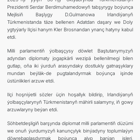
Prezidenti Serdar Berdimuhamedowyň tabşyrygy boýunça
Mejlisiň Başlygy D.Gulmanowa Irlandiýanyň
Türkmenistanda täze bellenen Adatdan daşary we Doly
ygtyýarly Ilçisi hanym Kler Brosnandan ynanç hatyny kabul
etdi.
Milli parlamentiň ýolbaşçysy döwlet Baştutanymyzyň
adyndan diplomaty jogapkärli wezipä bellenilmegi bilen
gutlap, oňa iki ýurduň arasyndaky dostlukly gatnaşyklary
mundan beýläk-de pugtalandyrmak boýunça işinde
üstünlikleri arzuw etdi.
Ilçi hoşniýetli sözler üçin hoşallyk bildirip, Irlandiýanyň
ýolbaşçylarynyň Türkmenistanyň mähirli salamyny, iň gowy
arzuwlaryny beýan etdi.
Söhbetdeşligiň barşynda diplomat milli parlamentiň düzümi
we onuň ýurdumyzyň kanunçylyk binýadyny toplumlaýyn
döwrebaplaşdyrmak boýunça alyp barýan işleri,