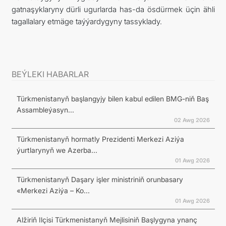
gatnaşyklaryny dürli ugurlarda has-da ösdürmek üçin ähli
tagallalary etmäge taýýardygyny tassyklady.
BEÝLEKI HABARLAR
Türkmenistanyň başlangyjy bilen kabul edilen BMG-niň Baş
Assambleýasyn...
02 Awg 2026
Türkmenistanyň hormatly Prezidenti Merkezi Aziýa
ýurtlarynyň we Azerba...
01 Awg 2026
Türkmenistanyň Daşary işler ministriniň orunbasary
«Merkezi Aziýa – Ko...
01 Awg 2026
Alžiriň Ilçisi Türkmenistanyň Mejlisiniň Başlygyna ynanç