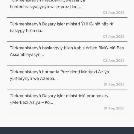
Konfederasiýasynyň wise-prezident...
06 Awg 2026
Türkmenistanyň Daşary işler ministri ÝHHG-niň häzirki
başlygy bilen du...
05 Awg 2026
Türkmenistanyň başlangyjy bilen kabul edilen BMG-niň Baş
Assambleýasyn...
02 Awg 2026
Türkmenistanyň hormatly Prezidenti Merkezi Aziýa
ýurtlarynyň we Azerba...
01 Awg 2026
Türkmenistanyň Daşary işler ministriniň orunbasary
«Merkezi Aziýa – Ko...
01 Awg 2026