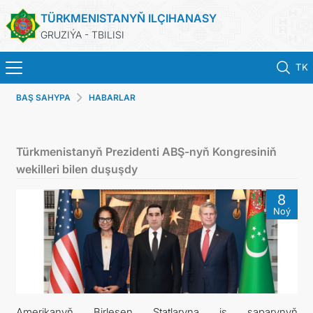
TÜRKMENISTANYŇ ILÇIHANASY
GRUZIÝA - TBILISI
TK
BAŞ SAHYPA
HABARLAR
BAŞ SAHYPA
HABARLAR
Türkmenistanyň Prezidenti ABŞ-nyň Kongresiniň
wekilleri bilen duşuşdy
TÜRKMENISTAN
8
Noý
KONSULLYK HYZMATLARY
DIM
ARAGATNAŞYK
Amerikanyň Birleşen Ştatlaryna iş saparynyň