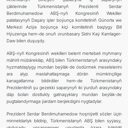
çäklerinde
Türkmenistanyň Prezidenti
Serdar
Berdimuhamedow ABŞ-nyň Kongresiniň Wekiller
palatasynyň Daşary işler boýunça komitetiniň Günorta we
Merkezi Aziýa boýunça kiçi komitetiniň başlygy Bill
Hýuzenga hem-de onuň orunbasary Sidni Kaý Kamlager-
Daw bilen duşuşdy.
ABŞ-nyň Kongresiniň wekilleri belent mertebeli myhmany
mähirli mübärekläp, ABŞ bilen Türkmenistanyň arasyndaky
hyzmatdaşlygy mundan beýläk-de ösdürmek meselelerini
ara alyp maslahatlaşmaga dörän mümkinçilige
kanagatlanma bildirdiler hem-de Türkmenistanyň
Prezidentiniň şu gezekki saparynyň iki ýurduň arasyndaky
däp bolan dostlukly gatnaşyklary mundan beýläk-de
pugtalandyrmaga ýardam berjekdigini nygtadylar.
Prezident Serdar Berdimuhamedow hoşniýetli sözler üçin
minnetdarlyk bildirip, Türkmenistanyň ABŞ bilen syýasy,
ykdysady, ynsanperwer ugurlarda özara bähbitli