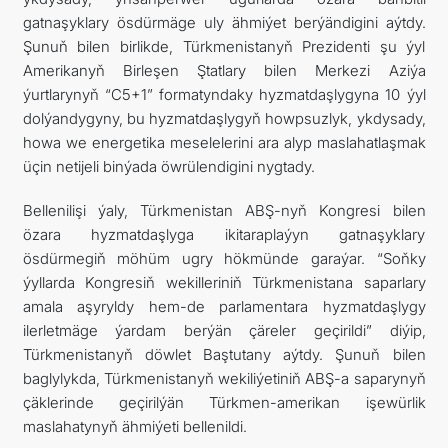
gatnaşyklary ösdürmäge uly ähmiýet berýändigini aýtdy.
Şunuň bilen birlikde, Türkmenistanyň Prezidenti şu ýyl
Amerikanyň Birleşen Ştatlary bilen Merkezi Aziýa
ýurtlarynyň “C5+1” formatyndaky hyzmatdaşlygyna 10 ýyl
dolýandygyny, bu hyzmatdaşlygyň howpsuzlyk, ykdysady,
howa we energetika meselelerini ara alyp maslahatlaşmak
üçin netijeli binýada öwrülendigini nygtady.
Bellenilişi ýaly, Türkmenistan ABŞ-nyň Kongresi bilen
özara hyzmatdaşlyga ikitaraplaýyn gatnaşyklary
ösdürmegiň möhüm ugry hökmünde garaýar. “Soňky
ýyllarda Kongresiň wekilleriniň Türkmenistana saparlary
amala aşyryldy hem-de parlamentara hyzmatdaşlygy
ilerletmäge ýardam berýän çäreler geçirildi” diýip,
Türkmenistanyň döwlet Baştutany aýtdy. Şunuň bilen
baglylykda, Türkmenistanyň wekiliýetiniň ABŞ-a saparynyň
çäklerinde geçirilýän Türkmen-amerikan işewürlik
maslahatynyň ähmiýeti bellenildi.