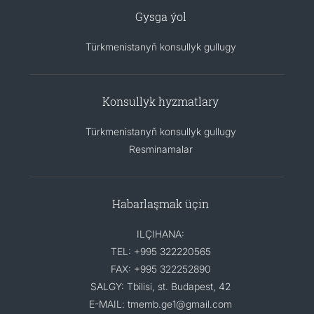
Gysga ýol
Türkmenistanyň konsullyk gullugy
Konsullyk hyzmatlary
Türkmenistanyň konsullyk gullugy
Resminamalar
Habarlaşmak üçin
ILÇIHANA:
TEL: +995 322220565
FAX: +995 322252890
SALGY: Tbilisi, st. Budapest, 42
E-MAIL: tmemb.ge1@gmail.com