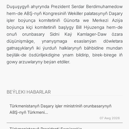
Duşuşygyň ahyrynda Prezident Serdar Berdimuhamedow
hem-de ABŞ-nyň Kongresiniň Wekiller palatasynyň Daşary
işler boýunça komitetiniň Günorta we Merkezi Aziýa
boýunça kiçi komitetiniň başlygy Bill Hýuzenga hem-de
onuň orunbasary Sidni Kaý Kamlager-Daw özara
düşünişmäge, ynanyşmaga esaslanýan döwletara
gatnaşyklaryň iki ýurduň halklarynyň bähbidine mundan
beýläk-de ösdüriljekdigine ynam bildirip, birek-birege iň
gowy arzuwlaryny beýan etdiler.
BEÝLEKI HABARLAR
Türkmenistanyň Daşary işler ministriniň orunbasarynyň
ABŞ-nyň Türkmeni...
07 Awg 2026
Türkmenistanyň Prezidenti Şweýsariýa