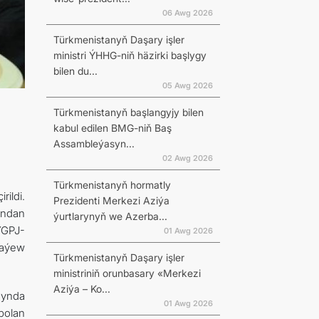
06 Awg 2026
Türkmenistanyň Daşary işler
ministri ÝHHG-niň häzirki başlygy
bilen du...
05 Awg 2026
Türkmenistanyň başlangyjy bilen
kabul edilen BMG-niň Baş
Assambleýasyn...
02 Awg 2026
Türkmenistanyň hormatly
ildi.
Prezidenti Merkezi Aziýa
yndan
ýurtlarynyň we Azerba...
ÝGPJ-
01 Awg 2026
laýew
Türkmenistanyň Daşary işler
ministriniň orunbasary «Merkezi
Aziýa – Ko...
mynda
01 Awg 2026
 bolan