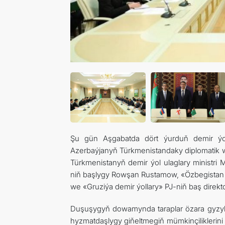
Şu gün Aşgabatda dört ýurduň demir ýol
Azerbaýjanyň Türkmenistandaky diplomatik
Türkmenistanyň demir ýol ulaglary minist
niň başlygy Rowşan Rustamow, «Özbegistan d
we «Gruziýa demir ýollary» PJ-niň baş direk
Duşuşygyň dowamynda taraplar özara gyzykla
hyzmatdaşlygy giňeltmegiň mümkinçiliklerini 