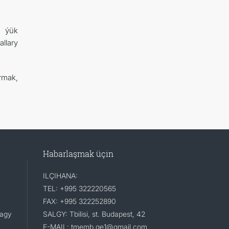
a ýük
llary
rmak,
Habarlaşmak üçin
ILÇIHANA:
TEL: +995 322220565
FAX: +995 322252890
lagy
SALGY: Tbilisi, st. Budapest, 42
E-MAIL: tmemb.ge1@gmail.com