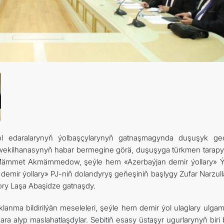
 edaralarynyň ýolbaşçylarynyň gatnaşmagynda duşuşyk geçir
 wekilhanasynyň habar bermegine görä, duşuşyga türkmen tarap
ri Mämmet Akmämmedow, şeýle hem «Azerbaýjan demir ýollary» 
emir ýollary» PJ-niň dolandyryş geňeşiniň başlygy Zufar Narzul
tory Laşa Abaşidze gatnaşdy.
nma bildirilýän meseleleri, şeýle hem demir ýol ulaglary ulga
ara alyp maslahatlaşdylar. Sebitiň esasy üstaşyr ugurlarynyň biri