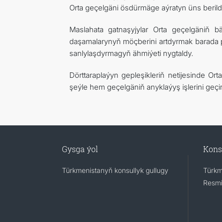
Orta geçelgäni ösdürmäge aýratyn üns berildi
Maslahata gatnaşyjylar Orta geçelgäniň
daşamalarynyň möçberini artdyrmak barada pi
sanlylaşdyrmagyň ähmiýeti nygtaldy.
Dörttaraplaýyn gepleşikleriň netijesinde 
şeýle hem geçelgäniň anyklaýyş işlerini geçir
Gysga ýol
Kons
Türkmenistanyň konsullyk gullugy
Türkm
Resmi