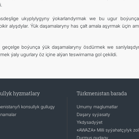
.
 bäsdeşlige ukyplylygyny ýokarlandyrmak we bu ugur boýunç
kir alyşdylar. Ýük daşamalaryny has çalt amala aşyrmak üçin ama
Orta geçelge boýunça ýük daşamalaryny ösdürmek we sanlylaşdy
mek ýaly ugurlary öz içine alýan teswirnama gol çekildi.
ullyk hyzmatlary
Türkmenistan barada
enistanyň konsullyk gullugy
Umumy maglumatlar
namalar
Daşary syýasaty
Ykdysadyýet
«AWAZA» Milli syýahatçylyk zo
Durmuş pudagy