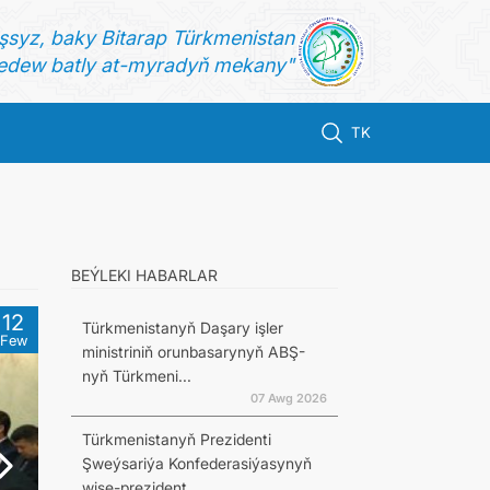
şsyz, baky Bitarap Türkmenistan
dew batly at-myradyň mekany"
TK
BEÝLEKI HABARLAR
12
Türkmenistanyň Daşary işler
Few
ministriniň orunbasarynyň ABŞ-
nyň Türkmeni...
07 Awg 2026
Türkmenistanyň Prezidenti
Şweýsariýa Konfederasiýasynyň
wise-prezident...