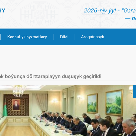
SY
2026-njy ýyl - "Gara
— be
Konsullyk hyzmatlary
DIM
Aragatnaşyk
BAŞ SAHYPA
HABARLAR
k boýunça dörttaraplaýyn duşuşyk geçirildi
TÜRKMENISTAN
KONSULLYK HYZMATLARY
DIM
ARAGATNAŞYK