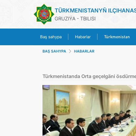
TÜRKMENISTANYŇ ILÇIHANA
GRUZIÝA - TBILISI
Türkmenistan
Baş sahypa
Habarlar
BAŞ SAHYPA
HABARLAR
Türkmenistanda Orta geçelgäni ösdürme