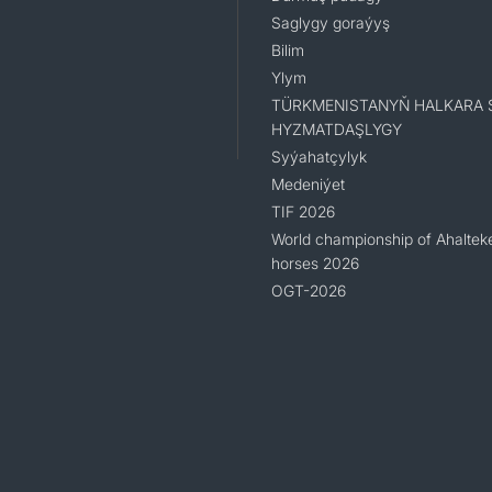
Saglygy goraýyş
Bilim
Ylym
TÜRKMENISTANYŇ HALKARA 
HYZMATDAŞLYGY
Syýahatçylyk
Medeniýet
TIF 2026
World championship of Ahaltek
horses 2026
OGT-2026